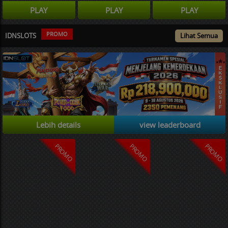
PLAY
PLAY
PLAY
PROMO
IDNSLOTS
Lihat Semua
Lebih details
view leaderboard
PROMO
PROMO
PROMO