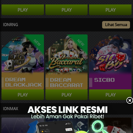
PLAY
PLAY
PLAY
IDNRNG
Lihat Semua
NEW
NEW
PLAY
PLAY
PLAY
IDNMAX