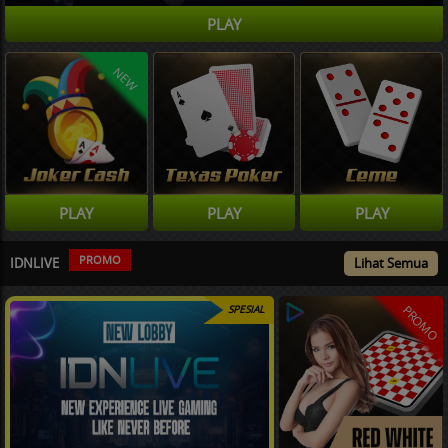
PLAY
NEW
PLAY
PLAY
PLAY
PROMO
IDNLIVE
Lihat Semua
PROMO
SPESIAL