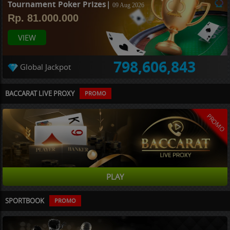
Tournament Poker Prizes|
09 Aug 2026
Rp. 81.000.000
VIEW
798,606,843
Global Jackpot
BACCARAT LIVE PROXY
PROMO
PROMO
PLAY
SPORTBOOK
PROMO