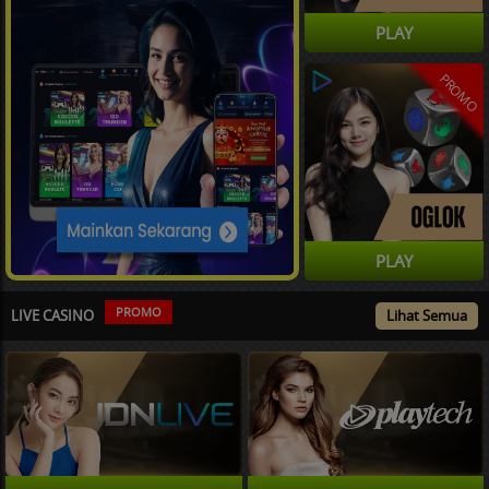
PLAY
PROMO
PLAY
PROMO
LIVE CASINO
Lihat Semua